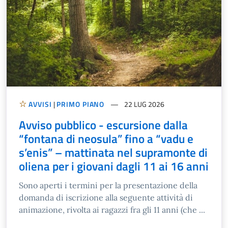
AVVISI
|
PRIMO PIANO
22 LUG 2026
Avviso pubblico - escursione dalla
“fontana di neosula” fino a “vadu e
s’enis” – mattinata nel supramonte di
oliena per i giovani dagli 11 ai 16 anni
Sono aperti i termini per la presentazione della
domanda di iscrizione alla seguente attività di
animazione, rivolta ai ragazzi fra gli 11 anni (che ...