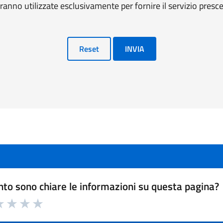
ranno utilizzate esclusivamente per fornire il servizio presce
Reset
INVIA
to sono chiare le informazioni su questa pagina?
a 1 a 5 stelle la pagina
 1 stelle su 5
luta 2 stelle su 5
Valuta 3 stelle su 5
Valuta 4 stelle su 5
Valuta 5 stelle su 5