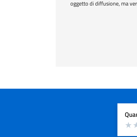
oggetto di diffusione, ma ver
Quan
Valuta d
Valuta
Va