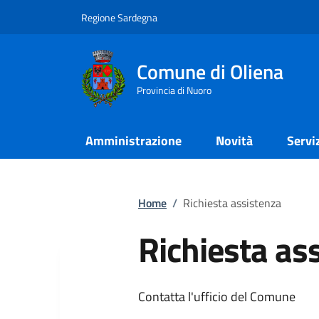
Regione Sardegna
Comune di Oliena
Provincia di Nuoro
Amministrazione
Novità
Servi
Home
/
Richiesta assistenza
Richiesta as
Contatta l'ufficio del Comune