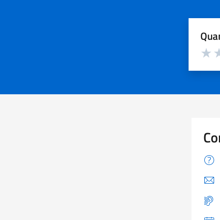
Quan
Valuta d
Valuta
Va
Co