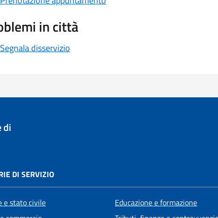
Prenotazione appuntamento
oblemi in città
Segnala disservizio
 di
IE DI SERVIZIO
 e stato civile
Educazione e formazione
 e commercio
Tributi, finanze e contravvenzi