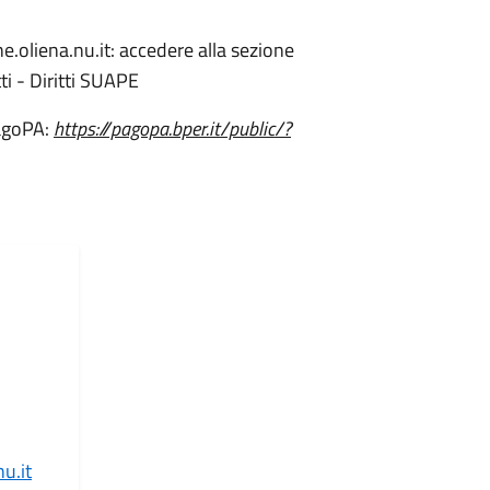
oliena.nu.it: accedere alla sezione
ti - Diritti SUAPE
PagoPA:
https://pagopa.bper.it/public/?
u.it