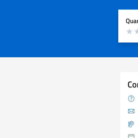
Quan
Valuta d
Valuta
Va
Co