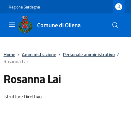
Regione Sardegna
Comune di Oliena
Home
/
Amministrazione
/
Personale amministrativo
/
Rosanna Lai
Rosanna Lai
Istruttore Direttivo