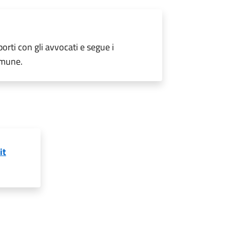
pporti con gli avvocati e segue i
omune.
it