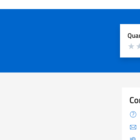
Quan
Valuta d
Valuta
Va
Co