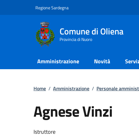
Regione Sardegna
Comune di Oliena
Provincia di Nuoro
Amministrazione
Novità
Servi
Home
/
Amministrazione
/
Personale amminist
Agnese Vinzi
Istruttore