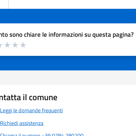
to sono chiare le informazioni su questa pagina?
a 1 a 5 stelle la pagina
 1 stelle su 5
luta 2 stelle su 5
Valuta 3 stelle su 5
Valuta 4 stelle su 5
Valuta 5 stelle su 5
ntatta il comune
Leggi le domande frequenti
Richiedi assistenza
Chiama il numero +39 0784 280200