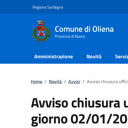
Regione Sardegna
Comune di Oliena
Provincia di Nuoro
Amministrazione
Novità
Servi
Home
/
Novità
/
Avvisi
/
Avviso chiusura uffi
Avviso chiusura u
giorno 02/01/20