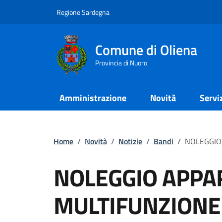
Regione Sardegna
Comune di Oliena
Provincia di Nuoro
Amministrazione
Novità
Servi
Home
/
Novità
/
Notizie
/
Bandi
/
NOLEGGIO 
NOLEGGIO APPA
MULTIFUNZIONE